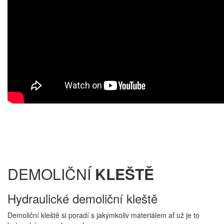
DEMOLIČNÍ
KLEŠTĚ
Hydraulické demoliční kleště
Demoliční kleště si poradí s jakýmkoliv materiálem ať už je to