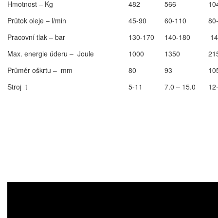
Hmotnost – Kg
482
566
10
Průtok oleje – l/min
45-90
60-110
80
Pracovní tlak – bar
130-170
140-180
14
Max. energie úderu – Joule
1000
1350
21
Průměr oškrtu – mm
80
93
10
Stroj t
5-11
7.0 – 15.0
12