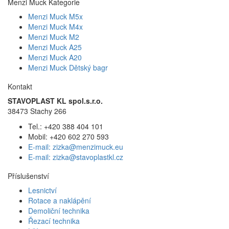
Menzi Muck Kategorie
Menzi Muck M5x
Menzi Muck M4x
Menzi Muck M2
Menzi Muck A25
Menzi Muck A20
Menzi Muck Dětský bagr
Kontakt
STAVOPLAST KL spol.s.r.o.
38473 Stachy 266
Tel.: +420 388 404 101
Mobil: +420 602 270 593
E-mail: zizka@menzimuck.eu
E-mail: zizka@stavoplastkl.cz
Příslušenství
Lesnictví
Rotace a naklápění
Demoliční technika
Řezací technika