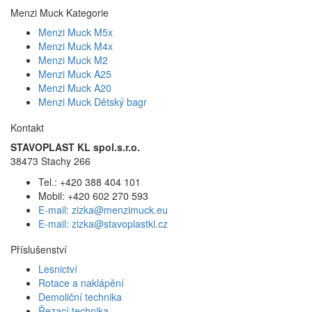
Menzi Muck Kategorie
Menzi Muck M5x
Menzi Muck M4x
Menzi Muck M2
Menzi Muck A25
Menzi Muck A20
Menzi Muck Dětský bagr
Kontakt
STAVOPLAST KL spol.s.r.o.
38473 Stachy 266
Tel.: +420 388 404 101
Mobil: +420 602 270 593
E-mail: zizka@menzimuck.eu
E-mail: zizka@stavoplastkl.cz
Příslušenství
Lesnictví
Rotace a naklápění
Demoliční technika
Řezací technika