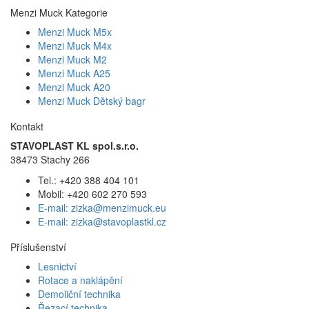
Menzi Muck Kategorie
Menzi Muck M5x
Menzi Muck M4x
Menzi Muck M2
Menzi Muck A25
Menzi Muck A20
Menzi Muck Dětský bagr
Kontakt
STAVOPLAST KL spol.s.r.o.
38473 Stachy 266
Tel.: +420 388 404 101
Mobil: +420 602 270 593
E-mail: zizka@menzimuck.eu
E-mail: zizka@stavoplastkl.cz
Příslušenství
Lesnictví
Rotace a naklápění
Demoliční technika
Řezací technika