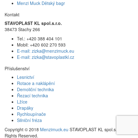
Menzi Muck Dětský bagr
Kontakt
STAVOPLAST KL spol.s.r.o.
38473 Stachy 266
Tel.: +420 388 404 101
Mobil: +420 602 270 593
E-mail: zizka@menzimuck.eu
E-mail: zizka@stavoplastkl.cz
Příslušenství
Lesnictví
Rotace a naklápění
Demoliční technika
Řezací technika
Lžíce
Drapáky
Rychloupínače
Silniční fréza
Copyright © 2018
Menzimuck.eu
STAVOPLAST KL spol.s.r.o. All
Rights Reserved.