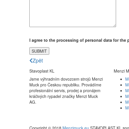
I agree to the processing of personal data for the
Zpět
Stavoplast KL
Menzi M
Jsme výhradním dovozcem strojů Menzi
M
Muck pro Českou republiku. Provádíme
M
profesionální servis, prodej a pronájem
M
kráčivých rypadel značky Menzi Muck
M
AG.
M
M
Copyright © 2018
Menzimuck.eu
STAVOPLAST KL spol.s