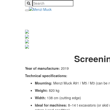
Screeni
Year of manufacture:
2019
Technical specifications:
Mounting:
Menzi Muck A91 / M5 / M3 (can be rep
Weight:
820 kg
Width:
138 cm (cutting edge)
Ideal for machines:
8–14 t excavators (or skid 
rotors (used condition)