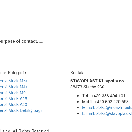
 purpose of contact.
uck Kategorie
Kontakt
enzi Muck M5x
STAVOPLAST KL spol.s.r.o.
enzi Muck M4x
38473 Stachy 266
enzi Muck M2
Tel.: +420 388 404 101
enzi Muck A25
Mobil: +420 602 270 593
enzi Muck A20
E-mail: zizka@menzimuck
enzi Muck Dětský bagr
E-mail: zizka@stavoplastkl
.r.o. All Rights Reserved.