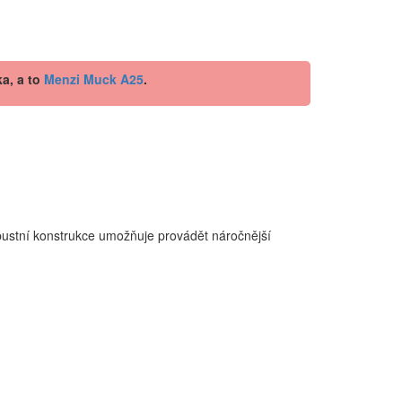
a, a to
Menzi Muck A25
.
bustní konstrukce umožňuje provádět náročnější