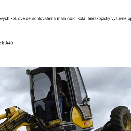
vých kol, dvě demontovatelná malá řídící kola, teleskopicky výsuvné o
ck A40