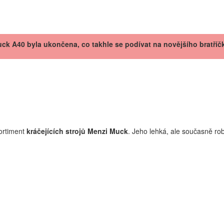
k A40 byla ukončena, co takhle se podívat na novějšího bratříčk
ortiment
kráčejících strojů
Menzi
Muck
. Jeho lehká, ale současně ro