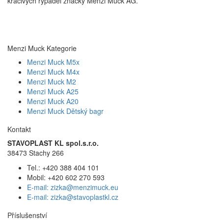
kráčivých rypadel značky Menzi Muck AG.
Menzi Muck Kategorie
Menzi Muck M5x
Menzi Muck M4x
Menzi Muck M2
Menzi Muck A25
Menzi Muck A20
Menzi Muck Dětský bagr
Kontakt
STAVOPLAST KL spol.s.r.o.
38473 Stachy 266
Tel.: +420 388 404 101
Mobil: +420 602 270 593
E-mail: zizka@menzimuck.eu
E-mail: zizka@stavoplastkl.cz
Příslušenství