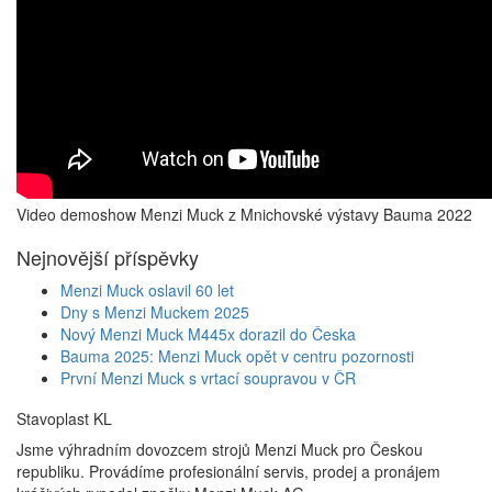
Video demoshow Menzi Muck z Mnichovské výstavy Bauma 2022
Nejnovější příspěvky
Menzi Muck oslavil 60 let
Dny s Menzi Muckem 2025
Nový Menzi Muck M445x dorazil do Česka
Bauma 2025: Menzi Muck opět v centru pozornosti
První Menzi Muck s vrtací soupravou v ČR
Stavoplast KL
Jsme výhradním dovozcem strojů Menzi Muck pro Českou
republiku. Provádíme profesionální servis, prodej a pronájem